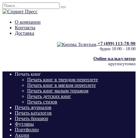
Перейти
Search
к
for:
содержанию
О компании
Контакты
Доставка
+7 (499) 113‑78‑90
будни 10:00 – 18:00
Online-калькулятор
круглосуточно
Печать книг
Печать книг в твердом переплете
Печать книг в мягком переплете
Печать книг малым тиражом
Печать детских книг
Печать стихов
Печать журналов
Печать каталогов
Печать брошюр
Футляры
Портфолио
Акции