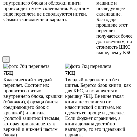
внутреннего блока и обложки книги
машине и
происходит путём склеивания. В данном
последующее
виде переплета не используются нитки.
склеивание.
Самый экономичный вариант.
Благодаря
прошивке этот
переплет
получается более
долговечным, но
стоимость ШКС
выше, чем у КБС.
×
7БЦ
7КЦ
Классический твердый
Твердый переплет, но без
переплет. Состоит из:
шитья. Берется блок книги, как
прошитого нитью
для КБС, и вставляется в
внутреннего блока, крышки
крышку 7БЦ. Внешне такая
(обложки), форзаца (листа,
книга не отличима от
соединяющего блок с
классической с шитьем, но
крышкой) и каптала
сделать ее проще и дешевле.
(толстой защитной тесьмы,
Если бюджет ограничен, а
которая приклеивается к
книга должна достойно
верхней и нижней частям
выглядеть, то это идеальный
блока)
вариант.