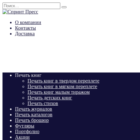
Перейти
Search
к
for:
содержанию
О компании
Контакты
Доставка
Печать книг
Печать книг в твердом переплете
Печать книг в мягком переплете
Печать книг малым тиражом
Печать детских книг
Печать стихов
Печать журналов
Печать каталогов
Печать брошюр
Футляры
Портфолио
Акции