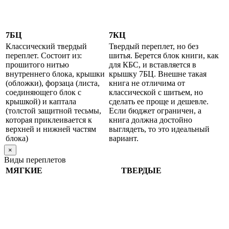
7БЦ
7КЦ
Классический твердый
Твердый переплет, но без
переплет. Состоит из:
шитья. Берется блок книги, как
прошитого нитью
для КБС, и вставляется в
внутреннего блока, крышки
крышку 7БЦ. Внешне такая
(обложки), форзаца (листа,
книга не отличима от
соединяющего блок с
классической с шитьем, но
крышкой) и каптала
сделать ее проще и дешевле.
(толстой защитной тесьмы,
Если бюджет ограничен, а
которая приклеивается к
книга должна достойно
верхней и нижней частям
выглядеть, то это идеальный
блока)
вариант.
×
Виды переплетов
МЯГКИЕ
ТВЕРДЫЕ