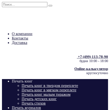
Перейти
Search
к
for:
содержанию
О компании
Контакты
Доставка
+7 (499) 113‑78‑90
будни 10:00 – 18:00
Online-калькулятор
круглосуточно
Печать книг
Печать книг в твердом переплете
Печать книг в мягком переплете
Печать книг малым тиражом
Печать детских книг
Печать стихов
Печать журналов