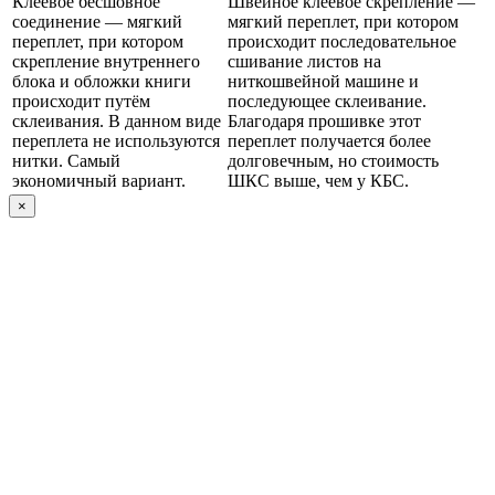
Клеевое бесшовное
Швейное клеевое скрепление —
соединение — мягкий
мягкий переплет, при котором
переплет, при котором
происходит последовательное
скрепление внутреннего
сшивание листов на
блока и обложки книги
ниткошвейной машине и
происходит путём
последующее склеивание.
склеивания. В данном виде
Благодаря прошивке этот
переплета не используются
переплет получается более
нитки. Самый
долговечным, но стоимость
экономичный вариант.
ШКС выше, чем у КБС.
×