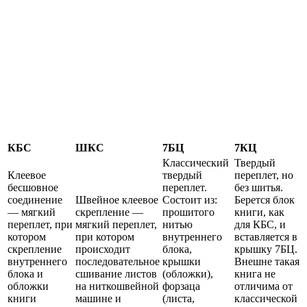
КБС
ШКС
7БЦ
7КЦ
Классический
Твердый
Клеевое
твердый
переплет, но
бесшовное
переплет.
без шитья.
соединение
Швейное клеевое
Состоит из:
Берется блок
— мягкий
скрепление —
прошитого
книги, как
переплет, при
мягкий переплет,
нитью
для КБС, и
котором
при котором
внутреннего
вставляется в
скрепление
происходит
блока,
крышку 7БЦ.
внутреннего
последовательное
крышки
Внешне такая
блока и
сшивание листов
(обложки),
книга не
обложки
на ниткошвейной
форзаца
отличима от
книги
машине и
(листа,
классической