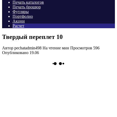
Печать каталогов
Печать брошюр
Футляры
Портфолио
Акции
Расчет
Твердый переплет 10
Автор
pechatadmin498
На чтение
мин
Просмотров
596
Опубликовано
19.06