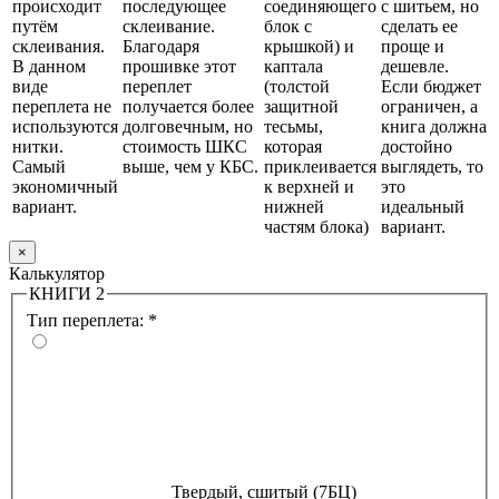
происходит
последующее
соединяющего
с шитьем, но
путём
склеивание.
блок с
сделать ее
склеивания.
Благодаря
крышкой) и
проще и
В данном
прошивке этот
каптала
дешевле.
виде
переплет
(толстой
Если бюджет
переплета не
получается более
защитной
ограничен, а
используются
долговечным, но
тесьмы,
книга должна
нитки.
стоимость ШКС
которая
достойно
Самый
выше, чем у КБС.
приклеивается
выглядеть, то
экономичный
к верхней и
это
вариант.
нижней
идеальный
частям блока)
вариант.
×
Калькулятор
КНИГИ 2
Тип переплета:
*
Твердый, сшитый (7БЦ)