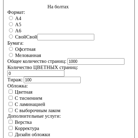
На болтах
Формат:
А4
А5
А6
Свой
Свой
Бумага:
Офсетная
Мелованная
Общее количество страниц:
Количество ЦВЕТНЫХ страниц:
Тираж:
Обложка:
Цветная
С тиснением
С ламинацией
С выборочным лаком
Дополнительные услуги:
Верстка
Корректура
Дизайн обложки