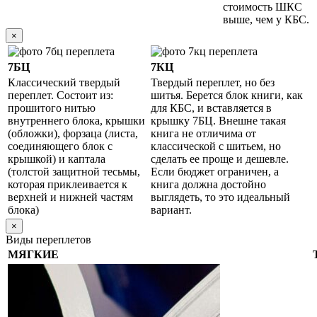
стоимость ШКС
выше, чем у КБС.
×
7БЦ
7КЦ
Классический твердый
Твердый переплет, но без
переплет. Состоит из:
шитья. Берется блок книги, как
прошитого нитью
для КБС, и вставляется в
внутреннего блока, крышки
крышку 7БЦ. Внешне такая
(обложки), форзаца (листа,
книга не отличима от
соединяющего блок с
классической с шитьем, но
крышкой) и каптала
сделать ее проще и дешевле.
(толстой защитной тесьмы,
Если бюджет ограничен, а
которая приклеивается к
книга должна достойно
верхней и нижней частям
выглядеть, то это идеальный
блока)
вариант.
×
Виды переплетов
МЯГКИЕ