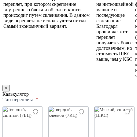
переплет, при котором скрепление
на ниткошвейной
внутреннего блока и обложки книги
машине и
происходит путём склеивания. В данном
последующее
виде переплета не используются нитки.
склеивание.
Самый экономичный вариант.
Благодаря
прошивке этот
переплет
получается более
долговечным, но
стоимость ШКС
выше, чем у КБС.
×
Калькулятор
КНИГИ
Тип переплета:
Если
*
2
вы
человек,
оставьте
это
поле
пустым.