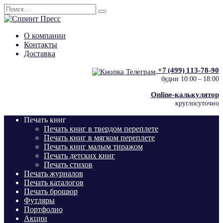
Перейти
Search
к
for:
содержанию
О компании
Контакты
Доставка
+7 (499) 113‑78‑90
будни 10:00 – 18:00
Online-калькулятор
круглосуточно
Печать книг
Печать книг в твердом переплете
Печать книг в мягком переплете
Печать книг малым тиражом
Печать детских книг
Печать стихов
Печать журналов
Печать каталогов
Печать брошюр
Футляры
Портфолио
Акции