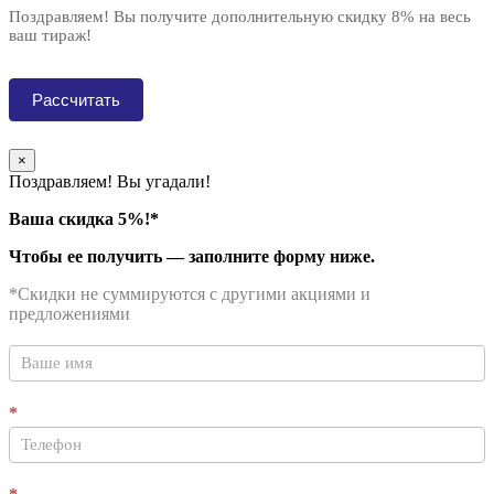
Поздравляем! Вы получите дополнительную скидку 8% на весь
ваш тираж!
Рассчитать
×
Поздравляем! Вы угадали!
Ваша скидка 5%!*
Чтобы ее получить — заполните форму ниже.
*Скидки не суммируются с другими акциями и
предложениями
Контакты
Если
LIGHT
вы
человек,
оставьте
*
это
поле
пустым.